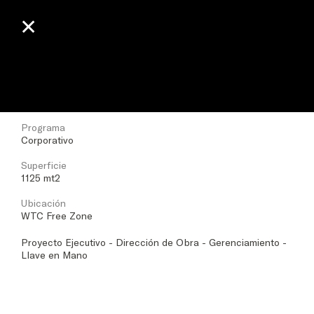
✕
✕
Bestseller Oficinas
Fecha
2023
Programa
Corporativo
Superficie
1125 mt2
Ubicación
WTC Free Zone
Proyecto Ejecutivo - Dirección de Obra - Gerenciamiento -
Llave en Mano