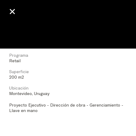
✕
✕
AU
Fecha
2025
Programa
Retail
Superficie
200 m2
Ubicación
Montevideo, Uruguay
Proyecto Ejecutivo - Dirección de obra - Gerenciamiento -
Llave en mano