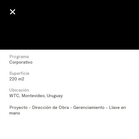
✕
✕
BP
Fecha
2013
Programa
Corporativo
Superficie
220 m2
Ubicación
WTC, Montevideo, Uruguay
Proyecto - Dirección de Obra - Gerenciamiento - Llave en
mano