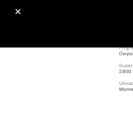
✕
✕
Edificio de Oficinas MF
Fecha
2016
Progr
Corpo
Superf
2.600
Ubica
Monte