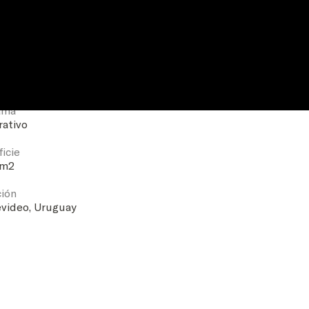
Proyecto
ama
rativo
icie
 m2
ción
video, Uruguay