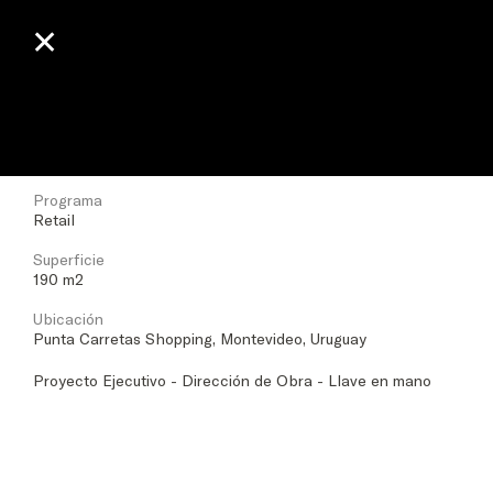
✕
✕
The North Face
Fecha
2025
Programa
Retail
Superficie
190 m2
Ubicación
Punta Carretas Shopping, Montevideo, Uruguay
Proyecto Ejecutivo - Dirección de Obra - Llave en mano